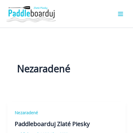
Preskočiť
na
obsah
Nezaradené
Nezaradené
Paddleboarduj Zlaté Piesky